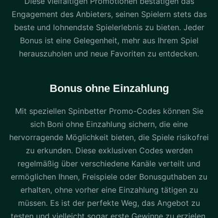
Diese vielfältigen Promotionen bestätigen das
Engagement des Anbieters, seinen Spielern stets das
beste und lohnendste Spielerlebnis zu bieten. Jeder
Bonus ist eine Gelegenheit, mehr aus Ihrem Spiel
herauszuholen und neue Favoriten zu entdecken.
Bonus ohne Einzahlung
Mit speziellen Spinbetter Promo-Codes können Sie
sich Boni ohne Einzahlung sichern, die eine
hervorragende Möglichkeit bieten, die Spiele risikofrei
zu erkunden. Diese exklusiven Codes werden
regelmäßig über verschiedene Kanäle verteilt und
ermöglichen Ihnen, Freispiele oder Bonusguthaben zu
erhalten, ohne vorher eine Einzahlung tätigen zu
müssen. Es ist der perfekte Weg, das Angebot zu
testen und vielleicht sogar erste Gewinne zu erzielen.