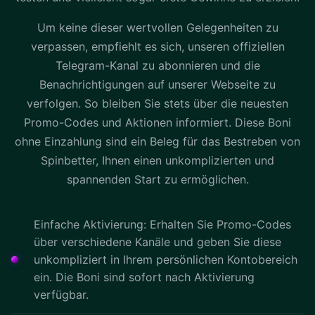
Um keine dieser wertvollen Gelegenheiten zu
verpassen, empfiehlt es sich, unseren offiziellen
Telegram-Kanal zu abonnieren und die
Benachrichtigungen auf unserer Webseite zu
verfolgen. So bleiben Sie stets über die neuesten
Promo-Codes und Aktionen informiert. Diese Boni
ohne Einzahlung sind ein Beleg für das Bestreben von
Spinbetter, Ihnen einen unkomplizierten und
spannenden Start zu ermöglichen.
Einfache Aktivierung: Erhalten Sie Promo-Codes
über verschiedene Kanäle und geben Sie diese
unkompliziert in Ihrem persönlichen Kontobereich
ein. Die Boni sind sofort nach Aktivierung
verfügbar.