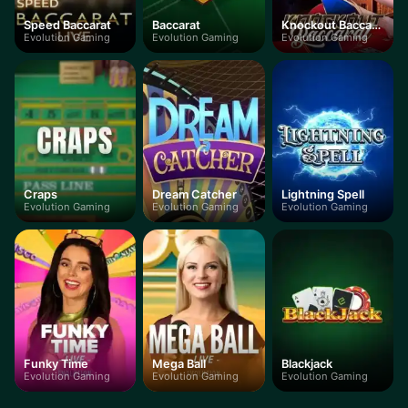
Speed Baccarat
Baccarat
Knockout Baccarat
Evolution Gaming
Evolution Gaming
Evolution Gaming
Craps
Dream Catcher
Lightning Spell
Evolution Gaming
Evolution Gaming
Evolution Gaming
Funky Time
Mega Ball
Blackjack
Evolution Gaming
Evolution Gaming
Evolution Gaming