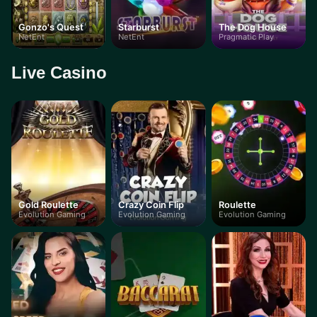
Gonzo's Quest
Starburst
The Dog House
NetEnt
NetEnt
Pragmatic Play
Live Casino
Gold Roulette
Crazy Coin Flip
Roulette
Evolution Gaming
Evolution Gaming
Evolution Gaming