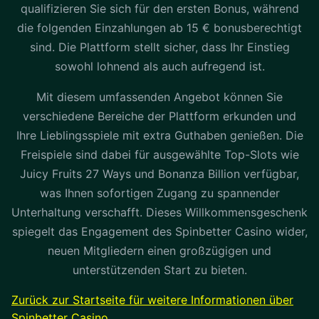
qualifizieren Sie sich für den ersten Bonus, während
die folgenden Einzahlungen ab 15 € bonusberechtigt
sind. Die Plattform stellt sicher, dass Ihr Einstieg
sowohl lohnend als auch aufregend ist.
Mit diesem umfassenden Angebot können Sie
verschiedene Bereiche der Plattform erkunden und
Ihre Lieblingsspiele mit extra Guthaben genießen. Die
Freispiele sind dabei für ausgewählte Top-Slots wie
Juicy Fruits 27 Ways und Bonanza Billion verfügbar,
was Ihnen sofortigen Zugang zu spannender
Unterhaltung verschafft. Dieses Willkommensgeschenk
spiegelt das Engagement des Spinbetter Casino wider,
neuen Mitgliedern einen großzügigen und
unterstützenden Start zu bieten.
Zurück zur Startseite für weitere Informationen über
Spinbetter Casino.